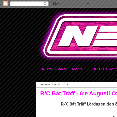
KEP's T3-45 V2 Freebie
KEP's T3-21 
Sunday, July 31, 2016
R/C Båt Träff - 6:e Augusti 
R/C Båt Träff Lördagen den 