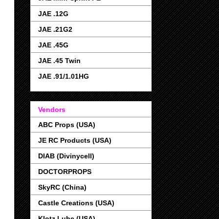
JAE .12G
JAE .21G2
JAE .45G
JAE .45 Twin
JAE .91/1.01HG
Vendors
ABC Props (USA)
JE RC Products (USA)
DIAB (Divinycell)
DOCTORPROPS
SkyRC (China)
Castle Creations (USA)
Klotz Lube (USA)