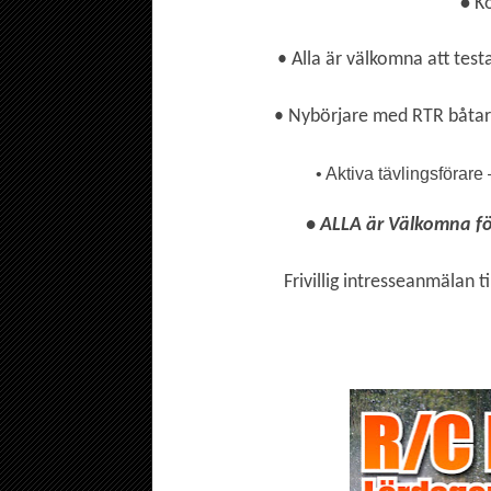
•
K
• Alla är välkomna att test
• Nybörjare med RTR båtar 
• Aktiva tävlingsförar
• ALLA är Välkomna fö
Frivillig intresseanmälan ti