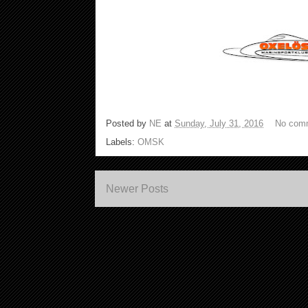
Posted by
NE
at
Sunday, July 31, 2016
No com
Labels:
OMSK
Newer Posts