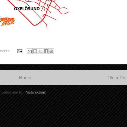
ments:
Home
Older Pos
Subscribe to:
Posts (Atom)