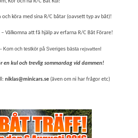
om, Kör och ha R/C Båt Kul!
a och köra med sina R/C båtar (oavsett typ av båt)!
– Välkomna att få hjälp av erfarna R/C Båt Förare!
e – Kom och testkör på Sveriges bästa
!
rejsvatten
r en kul och trevlig sommardag vid dammen!
ll:
niklas@minicars.se
(även om ni har frågor etc)